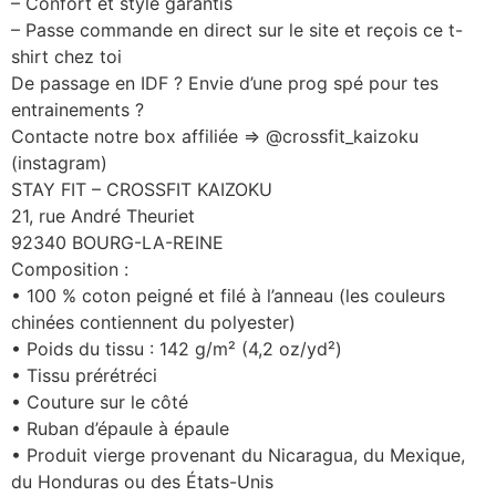
– Confort et style garantis
– Passe commande en direct sur le site et reçois ce t-
shirt chez toi
De passage en IDF ? Envie d’une prog spé pour tes
entrainements ?
Contacte notre box affiliée => @crossfit_kaizoku
(instagram)
STAY FIT – CROSSFIT KAIZOKU
21, rue André Theuriet
92340 BOURG-LA-REINE
Composition :
• 100 % coton peigné et filé à l’anneau (les couleurs
chinées contiennent du polyester)
• Poids du tissu : 142 g/m² (4,2 oz/yd²)
• Tissu prérétréci
• Couture sur le côté
• Ruban d’épaule à épaule
• Produit vierge provenant du Nicaragua, du Mexique,
du Honduras ou des États-Unis