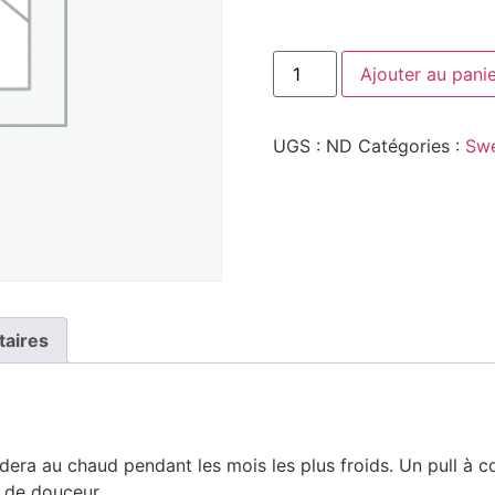
Ajouter au pani
UGS :
ND
Catégories :
Sw
taires
era au chaud pendant les mois les plus froids. Un pull à co
n de douceur.